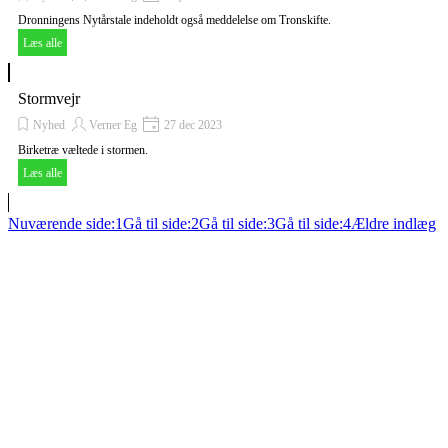
Dronningens Nytårstale indeholdt også meddelelse om Tronskifte.
Læs alle
Stormvejr
Nyhed
Verner Eg
27 dec 2023
Birketræ væltede i stormen.
Læs alle
Nuværende side:
1
Gå til side:
2
Gå til side:
3
Gå til side:
4
Ældre indlæg