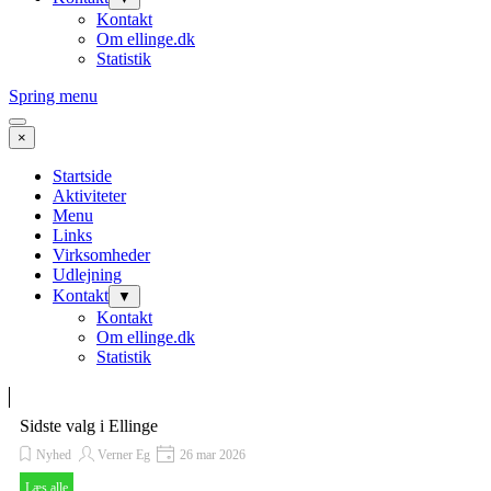
Kontakt
Om ellinge.dk
Statistik
Spring menu
×
Startside
Aktiviteter
Menu
Links
Virksomheder
Udlejning
Kontakt
▼
Kontakt
Om ellinge.dk
Statistik
Sidste valg i Ellinge
Nyhed
Verner Eg
26 mar 2026
Læs alle