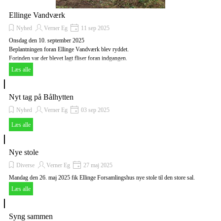
Ellinge Vandværk
Nyhed
Verner Eg
11 sep 2025
Onsdag den 10. september 2025
Beplantningen foran Ellinge Vandværk blev ryddet.
Forinden var der blevet lagt fliser foran indgangen.
Læs alle
Nyt tag på Bålhytten
Nyhed
Verner Eg
03 sep 2025
Læs alle
Nye stole
Diverse
Verner Eg
27 maj 2025
Mandag den 26. maj 2025 fik Ellinge Forsamlingshus nye stole til den store sal.
Læs alle
Syng sammen