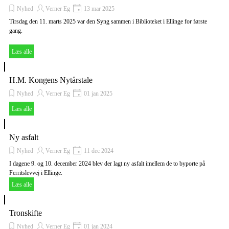
Nyhed
Verner Eg
13 mar 2025
Tirsdag den 11. marts 2025 var den Syng sammen i Biblioteket i Ellinge for første
gang.
Læs alle
H.M. Kongens Nytårstale
Nyhed
Verner Eg
01 jan 2025
Læs alle
Ny asfalt
Nyhed
Verner Eg
11 dec 2024
I dagene 9. og 10. december 2024 blev der lagt ny asfalt imellem de to byporte på
Ferritslevvej i Ellinge.
Læs alle
Tronskifte
Nyhed
Verner Eg
01 jan 2024