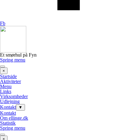
Fb
Et smørhul på Fyn
Spring menu
×
Startside
Aktiviteter
Menu
Links
Virksomheder
Udlejning
Kontakt
▼
Kontakt
Om ellinge.dk
Statistik
Spring menu
×